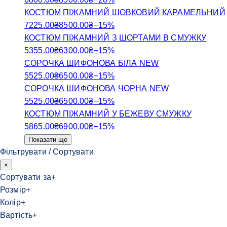
КОСТЮМ ПІЖАМНИЙ ШОВКОВИЙ КАРАМЕЛЬНИЙ
7225.00
₴
8500.00
₴
−
15
%
КОСТЮМ ПІЖАМНИЙ З ШОРТАМИ В СМУЖКУ
5355.00
₴
6300.00
₴
−
15
%
СОРОЧКА ШИФОНОВА БІЛА NEW
5525.00
₴
6500.00
₴
−
15
%
СОРОЧКА ШИФОНОВА ЧОРНА NEW
5525.00
₴
6500.00
₴
−
15
%
КОСТЮМ ПІЖАМНИЙ У БЕЖЕВУ СМУЖКУ
5865.00
₴
6900.00
₴
−
15
%
Показати ще
Фільтрувати / Сортувати
×
Сортувати за
+
Розмір
+
Колір
+
Вартість
+