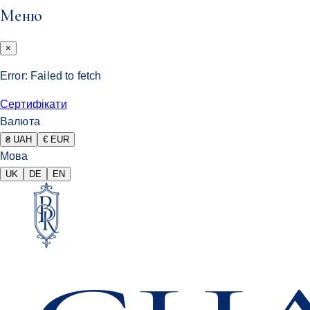
Меню
×
Error:
Failed to fetch
Сертифікати
Валюта
₴ UAH
€ EUR
Мова
UK
DE
EN