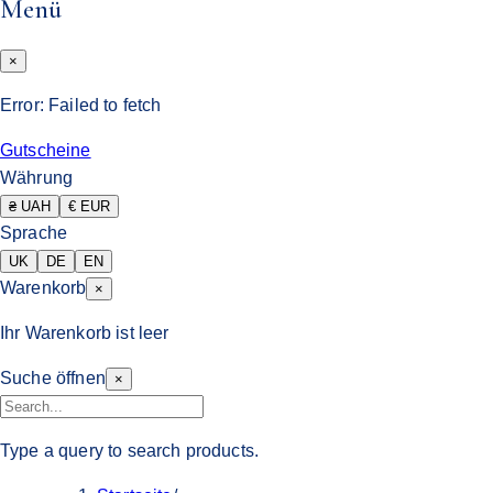
Menü
×
Error:
Failed to fetch
Gutscheine
Währung
₴ UAH
€ EUR
Sprache
UK
DE
EN
Warenkorb
×
Ihr Warenkorb ist leer
Suche öffnen
×
Type a query to search products.