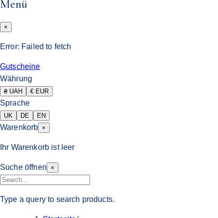
Menü
×
Error:
Failed to fetch
Gutscheine
Währung
₴ UAH
€ EUR
Sprache
UK
DE
EN
Warenkorb
×
Ihr Warenkorb ist leer
Suche öffnen
×
Type a query to search products.