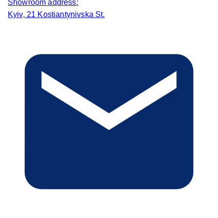
Showroom address:
Kyiv, 21 Kostiantynivska St.