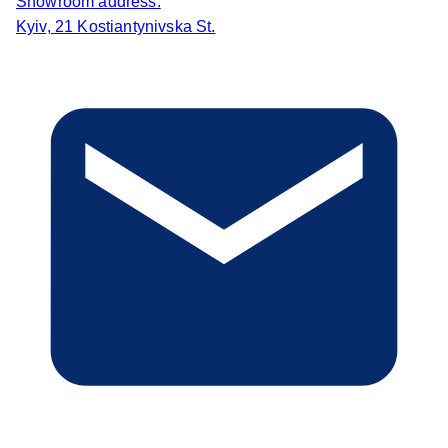
Showroom address:
Kyiv, 21 Kostiantynivska St.