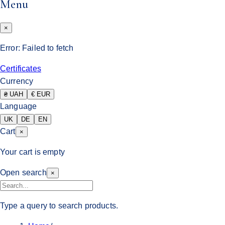
Menu
×
Error:
Failed to fetch
Certificates
Currency
₴ UAH
€ EUR
Language
UK
DE
EN
Cart
×
Your cart is empty
Open search
×
Type a query to search products.