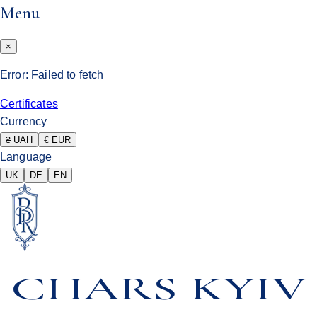
Menu
×
Error:
Failed to fetch
Certificates
Currency
₴ UAH
€ EUR
Language
UK
DE
EN
CHARS KYIV