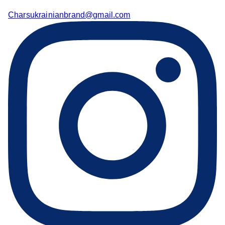
Charsukrainianbrand@gmail.com