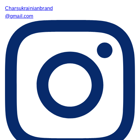
Charsukrainianbrand
@gmail.com