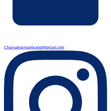
Charsukrainianbrand@gmail.com