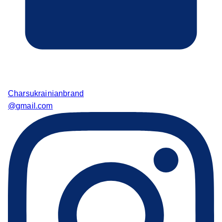
Charsukrainianbrand
@gmail.com