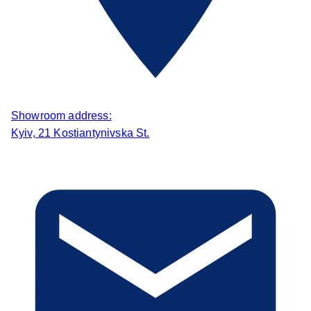
Showroom address:
Kyiv, 21 Kostiantynivska St.