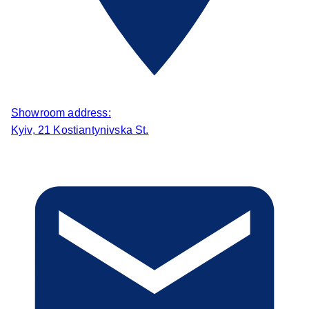
Showroom address:
Kyiv, 21 Kostiantynivska St.