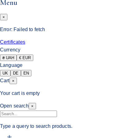
Menu
×
Error:
Failed to fetch
Certificates
Currency
₴ UAH
€ EUR
Language
UK
DE
EN
Cart
×
Your cart is empty
Open search
×
Type a query to search products.