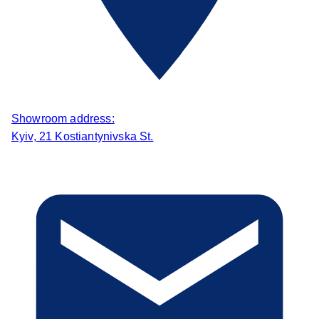
Showroom address:
Kyiv, 21 Kostiantynivska St.