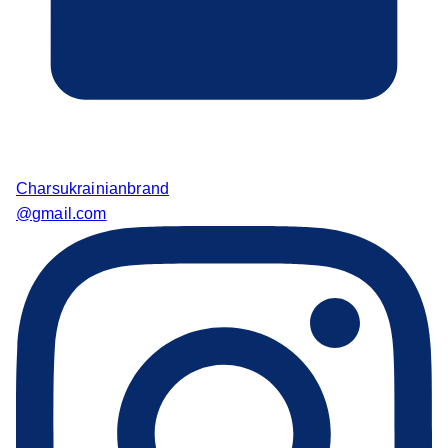
Charsukrainianbrand
@gmail.com