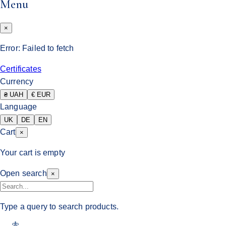
Menu
×
Error:
Failed to fetch
Certificates
Currency
₴ UAH
€ EUR
Language
UK
DE
EN
Cart
×
Your cart is empty
Open search
×
Type a query to search products.