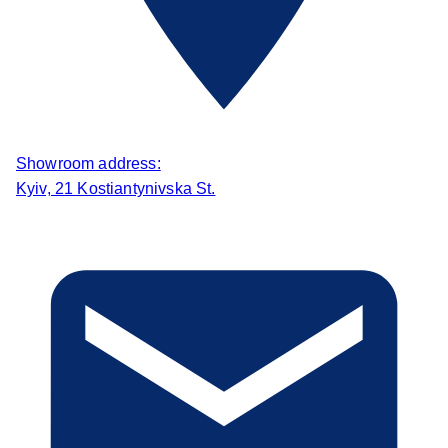
Showroom address:
Kyiv, 21 Kostiantynivska St.