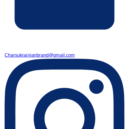
Charsukrainianbrand@gmail.com