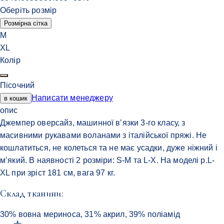
Оберіть розмір
Розмірна сітка
M
XL
Колір
Пісочний
Написати менеджеру
в кошик
опис
Джемпер оверсайз, машинної вʼязки 3-го класу, з
масивними рукавами воланами з італійської пряжі. Не
кошлатиться, не колеться та не має усадки, дуже ніжний і
мʼякий. В наявності 2 розміри: S-M та L-X. На моделі р.L-
XL при зріст 181 см, вага 97 кг.
Cклад тканини:
30% вовна мериноса, 31% акрил, 39% поліамід