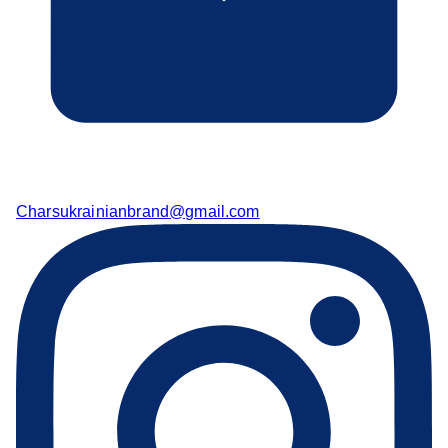
Charsukrainianbrand@gmail.com