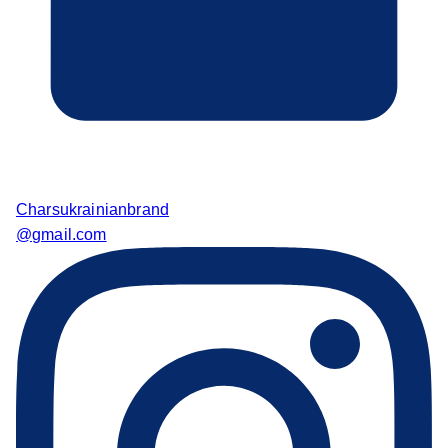
Charsukrainianbrand
@gmail.com