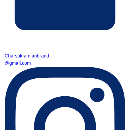
Charsukrainianbrand
@gmail.com