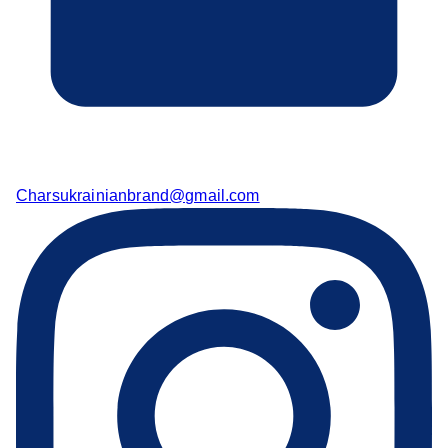
Charsukrainianbrand@gmail.com