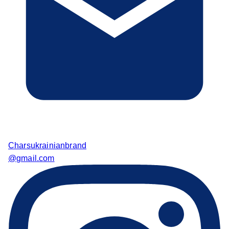
Charsukrainianbrand
@gmail.com