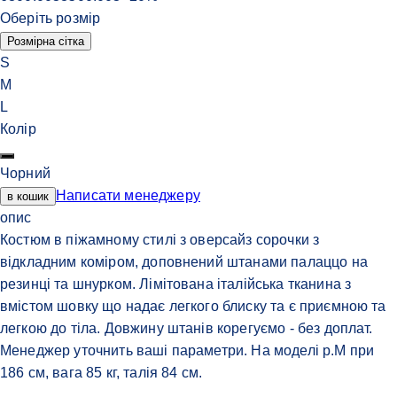
Оберіть розмір
Розмірна сітка
S
M
L
Колір
Чорний
Написати менеджеру
в кошик
опис
Костюм в піжамному стилі з оверсайз сорочки з
відкладним коміром, доповнений штанами палаццо на
резинці та шнурком. Лімітована італійська тканина з
вмістом шовку що надає легкого блиску та є приємною та
легкою до тіла. Довжину штанів корегуємо - без доплат.
Менеджер уточнить ваші параметри. На моделі р.М при
186 см, вага 85 кг, талія 84 см.