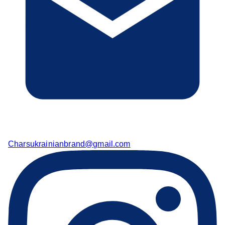
Charsukrainianbrand@gmail.com