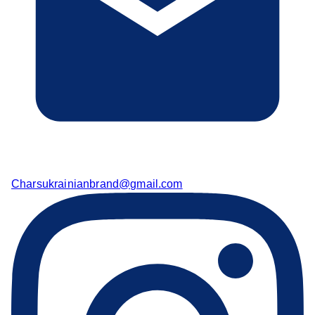
Charsukrainianbrand@gmail.com