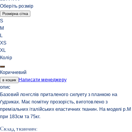
Оберіть розмір
Розмірна сітка
S
M
L
XS
XL
Колір
Коричневий
Написати менеджеру
в кошик
опис
Базовий лонгслів приталеного силуету з планкою на
ґудзиках. Має помітну прозорість, виготовлено з
преміальних італійських еластичних тканин. На моделі р.М
при 183см та 75кг.
Cклад тканини: