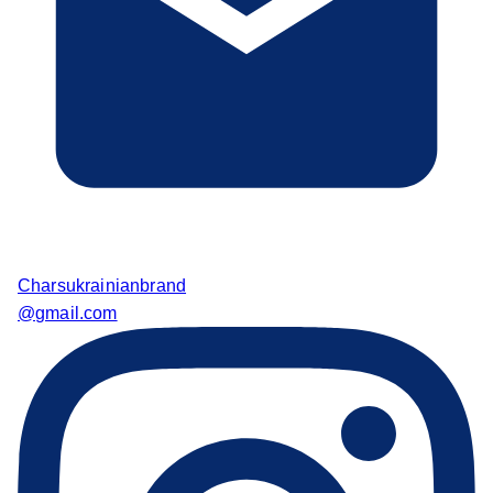
Charsukrainianbrand
@gmail.com