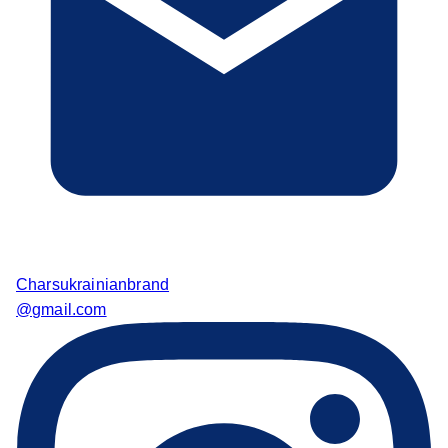
Charsukrainianbrand
@gmail.com