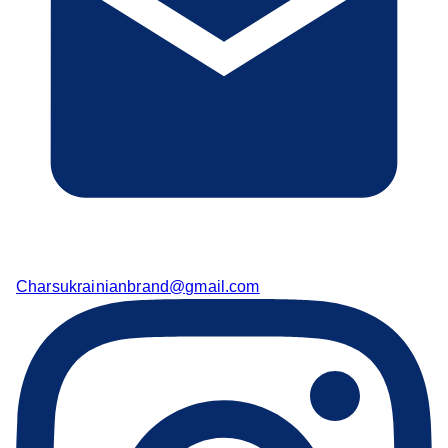
Charsukrainianbrand@gmail.com