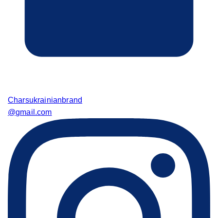
Charsukrainianbrand
@gmail.com