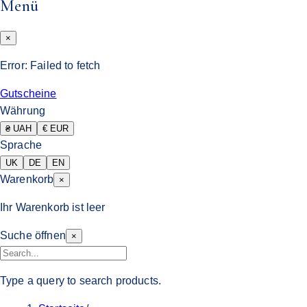
Menü
×
Error:
Failed to fetch
Gutscheine
Währung
₴ UAH
€ EUR
Sprache
UK
DE
EN
Warenkorb
×
Ihr Warenkorb ist leer
Suche öffnen
×
Type a query to search products.