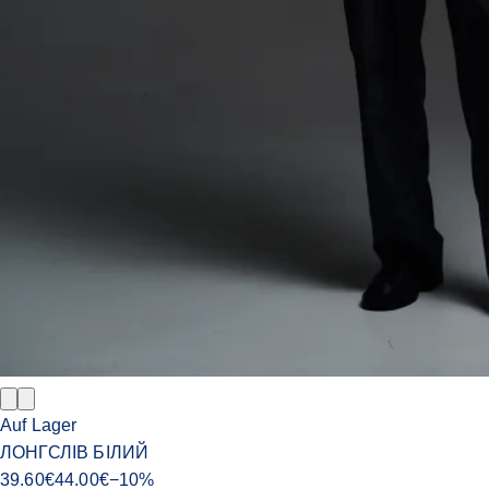
Auf Lager
ЛОНГСЛІВ БІЛИЙ
39.60
€
44.00
€
−
10
%