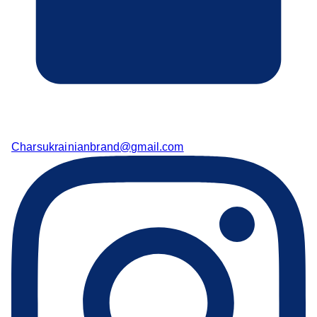
Charsukrainianbrand@gmail.com