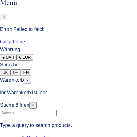
Menü
×
Error:
Failed to fetch
Gutscheine
Währung
₴ UAH
€ EUR
Sprache
UK
DE
EN
Warenkorb
×
Ihr Warenkorb ist leer
Suche öffnen
×
Type a query to search products.