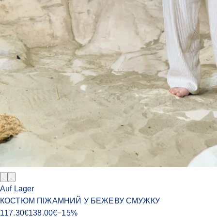
Auf Lager
КОСТЮМ ПІЖАМНИЙ У БЕЖЕВУ СМУЖКУ
117.30
€
138.00
€
−
15
%