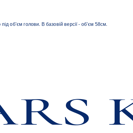
д обʼєм голови. В базовій версії - обʼєм 58см.
RS 