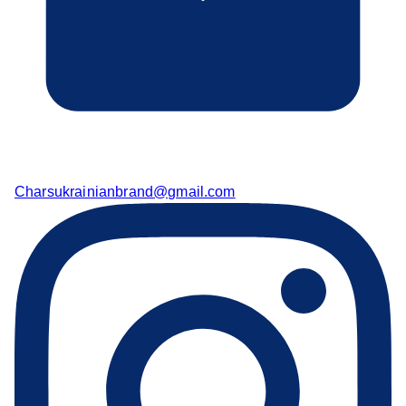
Charsukrainianbrand@gmail.com