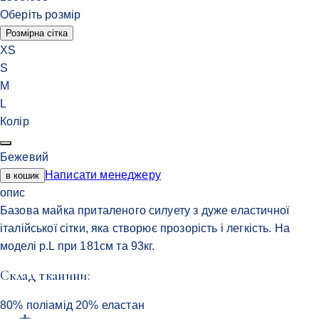
Оберіть розмір
Розмірна сітка
XS
S
M
L
Колір
Бежевий
Написати менеджеру
в кошик
опис
Базова майка приталеного силуету з дуже еластичної
італійської сітки, яка створює прозорість і легкість. На
моделі р.L при 181см та 93кг.
Cклад тканини:
80% поліамід 20% еластан