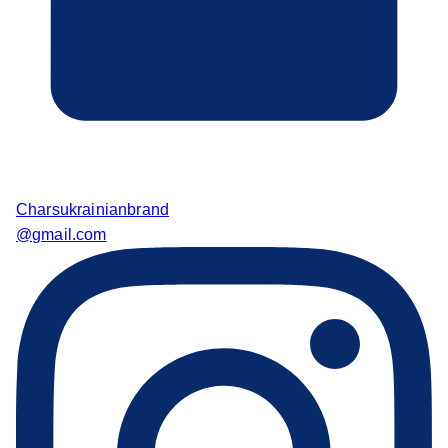
Charsukrainianbrand
@gmail.com